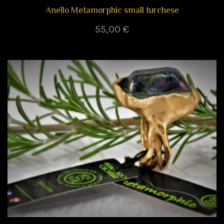
Anello Metamorphic small turchese
55,00
€