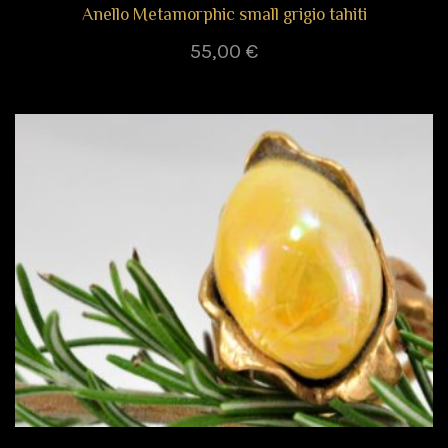
Anello Metamorphic small grigio tahiti
55,00
€