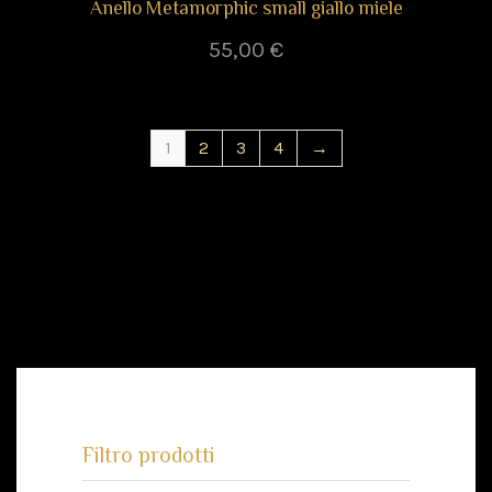
Anello Metamorphic small giallo miele
55,00
€
1
2
3
4
→
Filtro prodotti