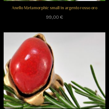
Anello Metamorphic small in argento rosso oro
99,00
€