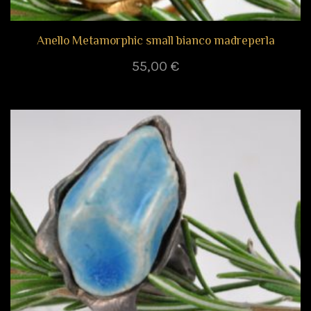
Anello Metamorphic small bianco madreperla
55,00
€