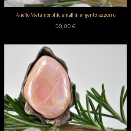
Anello Metamorphic small in argento azzurro
99,00
€