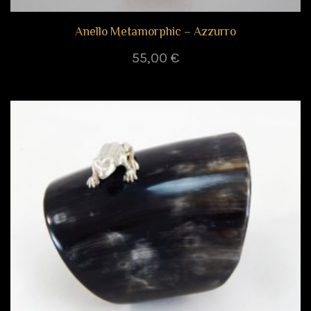
Anello Metamorphic – Azzurro
55,00
€