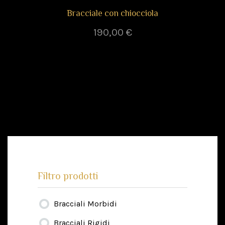
Bracciale con chiocciola
190,00
€
Filtro prodotti
Bracciali Morbidi
Bracciali Rigidi