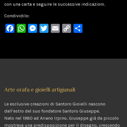
con una carta e seguire le successive indicazioni.
Condividilo:
F
W
M
T
E
C
C
a
h
e
wi
m
o
o
c
at
s
tt
ai
p
n
e
s
s
er
l
y
di
b
A
e
Li
vi
o
p
n
n
di
o
p
g
k
Arte orafa e gioielli artigianali
k
er
Le esclusive creazioni di Santoro Gioielli nascono
dall’estro del suo fondatore Santoro Giuseppe.
Nato nel 1980 ad Ariano Irpino, Giuseppe già da piccolo
mostrava una predisposizione per il disegno, crescendo