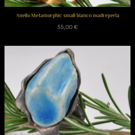
Anello Metamorphic small bianco madreperla
55,00
€