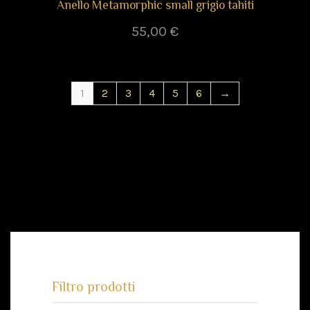
Anello Metamorphic small grigio tahiti
55,00
€
1
2
3
4
5
6
→
Filtro prodotti