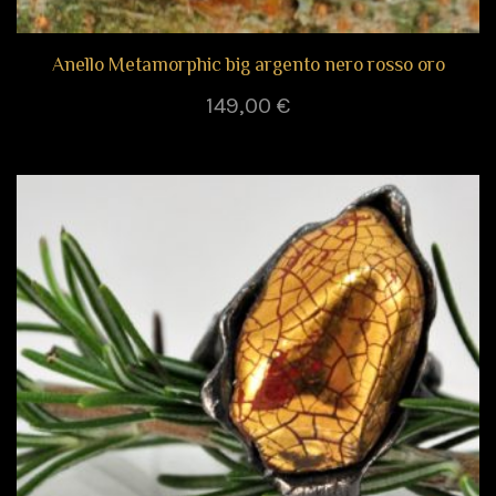
Anello Metamorphic big argento nero rosso oro
149,00
€