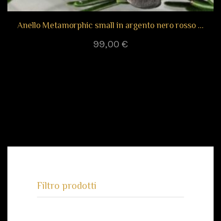
Anello Metamorphic small in argento nero rosso oro
99,00
€
Filtro prodotti